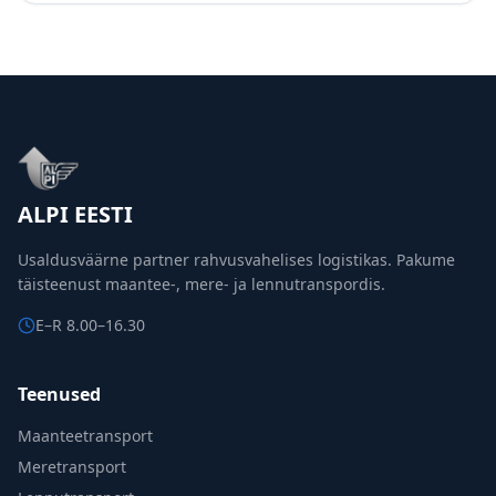
ALPI EESTI
Usaldusväärne partner rahvusvahelises logistikas. Pakume
täisteenust maantee-, mere- ja lennutranspordis.
E–R 8.00–16.30
Teenused
Maanteetransport
Meretransport