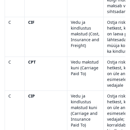
maksab veo
sihtsadama
C
CIF
Vedu ja
Ostja risk a
kindlustus
hetkest, ku
makstud (Cost,
on laeva pa
Insurance and
lähtesadam
Freight)
müüja korr
ka kindlust
C
CPT
Vedu makstud
Ostja risk a
kuni (Carriage
hetkest, ku
Paid To)
on üle antu
esimesele
vedajale
C
CIP
Vedu ja
Ostja risk a
kindlustus
hetkest, ku
makstud kuni
on üle antu
(Carriage and
esimesele
Insurance
vedajale; m
Paid To)
korraldab