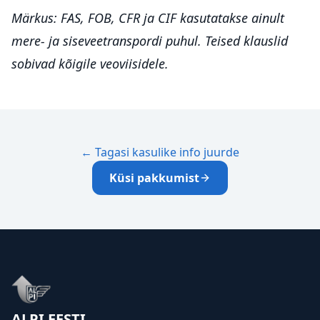
Märkus: FAS, FOB, CFR ja CIF kasutatakse ainult
mere- ja siseveetranspordi puhul. Teised klauslid
sobivad kõigile veoviisidele.
←
Tagasi kasulike info juurde
Küsi pakkumist
ALPI EESTI