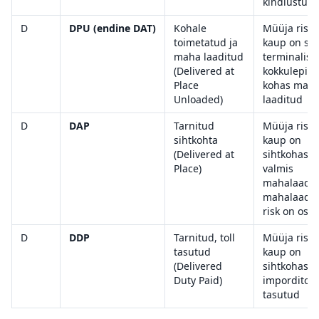
kindlustuse
D
DPU (endine DAT)
Kohale
Müüja risk 
toimetatud ja
kaup on si
maha laaditud
terminalis v
(Delivered at
kokkulepitu
Place
kohas mah
Unloaded)
laaditud
D
DAP
Tarnitud
Müüja risk 
sihtkohta
kaup on
(Delivered at
sihtkohas k
Place)
valmis
mahalaadim
mahalaadi
risk on ostja
D
DDP
Tarnitud, toll
Müüja risk 
tasutud
kaup on
(Delivered
sihtkohas, 
Duty Paid)
imporditoll
tasutud