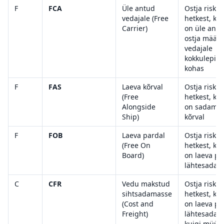
F
FCA
Üle antud
Ostja risk a
vedajale (Free
hetkest, ku
Carrier)
on üle antu
ostja määr
vedajale
kokkulepitu
kohas
F
FAS
Laeva kõrval
Ostja risk a
(Free
hetkest, ku
Alongside
on sadamas
Ship)
kõrval
F
FOB
Laeva pardal
Ostja risk a
(Free On
hetkest, ku
Board)
on laeva pa
lähtesadam
C
CFR
Vedu makstud
Ostja risk a
sihtsadamasse
hetkest, ku
(Cost and
on laeva pa
Freight)
lähtesadam
kuigi müüj