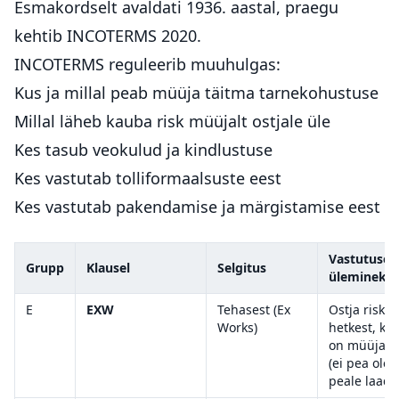
Esmakordselt avaldati 1936. aastal, praegu
kehtib INCOTERMS 2020.
INCOTERMS reguleerib muuhulgas:
Kus ja millal peab müüja täitma tarnekohustuse
Millal läheb kauba risk müüjalt ostjale üle
Kes tasub veokulud ja kindlustuse
Kes vastutab tolliformaalsuste eest
Kes vastutab pakendamise ja märgistamise eest
Vastutuse
Grupp
Klausel
Selgitus
üleminek
E
EXW
Tehasest (Ex
Ostja risk a
Works)
hetkest, ku
on müüja j
(ei pea ole
peale laadi