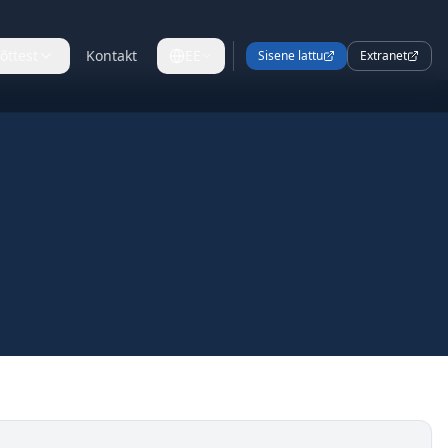
õttest
Kontakt
EE
Sisene lattu
Extranet