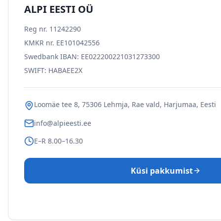
ALPI EESTI OÜ
Reg nr.
11242290
KMKR nr.
EE101042556
Swedbank IBAN: EE022200221031273300
SWIFT: HABAEE2X
Loomäe tee 8, 75306 Lehmja, Rae vald, Harjumaa,
Eesti
info@alpieesti.ee
E–R 8.00–16.30
Küsi pakkumist