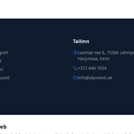
Tallinn
port
Loomäe tee 8, 75306 Lehmja
Harjumaa,
Eesti
t
+372 640 7054
rt
nused
info@alpieesti.ee
oeb