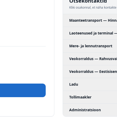
Otsekontaktid
Kliki osakonnal, et näha kontakte
Maanteetransport — Hinn
Laoteenused ja terminal 
Mere- ja lennutransport
Veokorraldus — Rahvusva
Veokorraldus — Eestisise
Ladu
Tollimaakler
Administratsioon