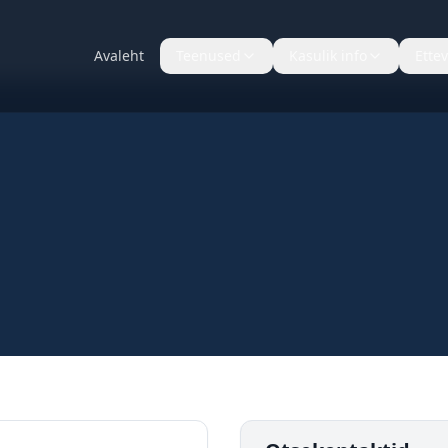
Avaleht
Teenused
Kasulik info
Ettev