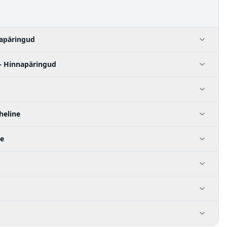
apäringud
— Hinnapäringud
heline
ne