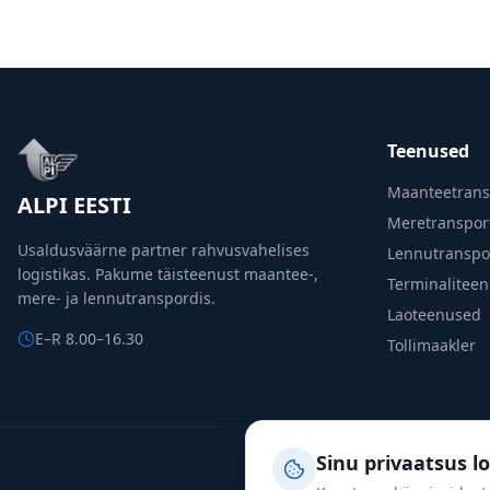
Teenused
Maanteetrans
ALPI EESTI
Meretranspor
Usaldusväärne partner rahvusvahelises
Lennutranspo
logistikas. Pakume täisteenust maantee-,
Terminalitee
mere- ja lennutranspordis.
Laoteenused
E–R 8.00–16.30
Tollimaakler
Sinu privaatsus l