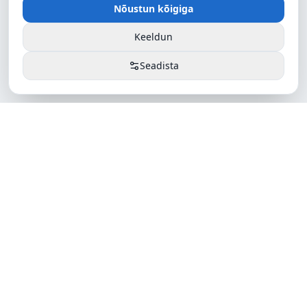
Nõustun kõigiga
Keeldun
Seadista
ALPI EESTI
Usaldusväärne partner rahvusvahelises logistikas. Pakume
täisteenust maantee-, mere- ja lennutranspordis.
E–R 8.00–16.30
Teenused