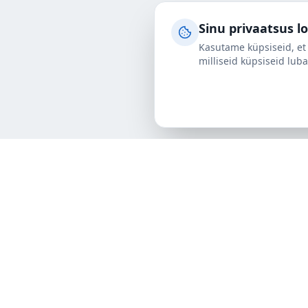
Sinu privaatsus l
Kasutame küpsiseid, et 
milliseid küpsiseid luba
Teenused
Maanteetrans
ALPI EESTI
Meretranspor
Usaldusväärne partner rahvusvahelises
Lennutranspo
logistikas. Pakume täisteenust maantee-,
Terminalitee
mere- ja lennutranspordis.
Laoteenused