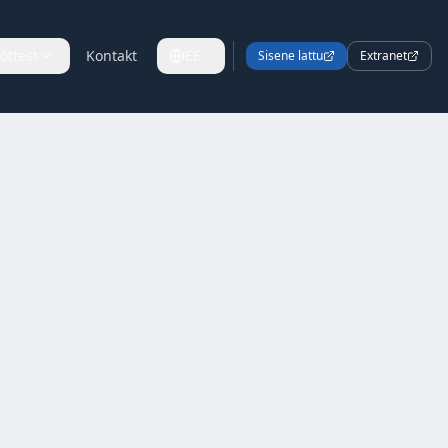
õttest
Kontakt
EE
Sisene lattu
Extranet