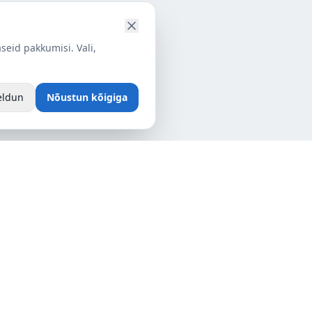
seid pakkumisi. Vali,
eldun
Nõustun kõigiga
Tartu
, Rae vald,
Tähe 127a, 50113 Tartu, Tartumaa,
Eesti
info@alpieesti.ee