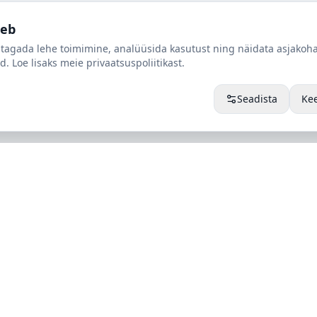
oeb
tagada lehe toimimine, analüüsida kasutust ning näidata asjakoha
d. Loe lisaks meie privaatsuspoliitikast.
Seadista
Ke
Tallinn
port
Loomäe tee 8, 75306 Lehmja
Harjumaa,
Eesti
t
+372 640 7054
rt
nused
info@alpieesti.ee