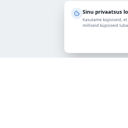
Sinu privaatsus l
Kasutame küpsiseid, et 
milliseid küpsiseid luba
Teenused
Maanteetrans
ALPI EESTI
Meretranspor
Usaldusväärne partner rahvusvahelises
Lennutranspo
logistikas. Pakume täisteenust maantee-,
Terminalitee
mere- ja lennutranspordis.
Laoteenused