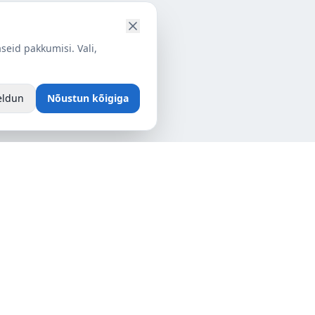
seid pakkumisi. Vali,
eldun
Nõustun kõigiga
Tartu
, Rae vald,
Tähe 127a, 50113 Tartu, Tartumaa,
Eesti
info@alpieesti.ee