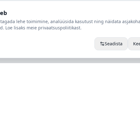
oeb
tagada lehe toimimine, analüüsida kasutust ning näidata asjakoha
d. Loe lisaks meie privaatsuspoliitikast.
Seadista
Ke
Tallinn
port
Loomäe tee 8, 75306 Lehmja
Harjumaa,
Eesti
t
+372 640 7054
rt
nused
info@alpieesti.ee