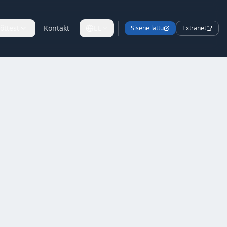
õttest
Kontakt
EE
Sisene lattu
Extranet